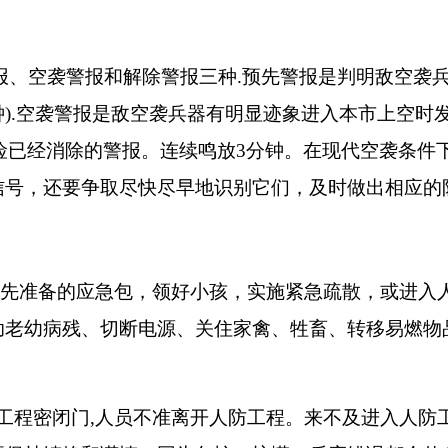
报、空袭警报和解除警报三种
.
预先警报是判明敌空袭
钟
).
空袭警报是敌空袭兵器有明显迹象进入本市上空时
险已经消除的警报。连续鸣放
3
分钟。在现代空袭条件
信号，还要争取尽快尽早地识别它们，及时做出相应的
预先准备的应急包，领好小孩，实施紧急疏散，或进入
助老幼病残、切断电源、关住家禽、牲畜、转移易燃物
工程密闭门
,
人员不准离开人防工程。来不及进入人防