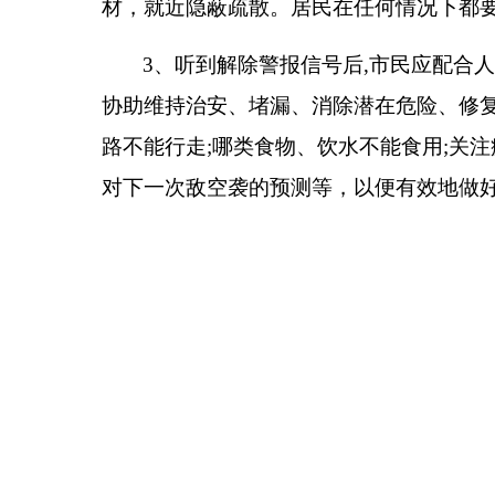
材，就近隐蔽疏散。居民在任何情况下都
3
、听到解除警报信号后
,
市民应配合
协助维持治安、堵漏、消除潜在危险、修
路不能行走
;
哪类食物、饮水不能食用
;
关注
对下一次敌空袭的预测等，以便有效地做