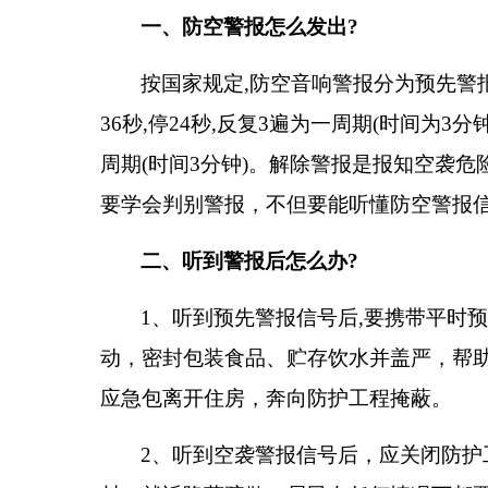
一、防空警报怎么发出
?
按国家规定
,
防空音响警报分为预先警
36
秒
,
停
24
秒
,
反复
3
遍为一周期
(
时间为
3
分
周期
(
时间
3
分钟
)
。解除警报是报知空袭危
要学会判别警报，不但要能听懂防空警报
二、听到警报后怎么办
?
1
、听到预先警报信号后
,
要携带平时
动，密封包装食品、贮存饮水并盖严，帮
应急包离开住房，奔向防护工程掩蔽。
2
、听到空袭警报信号后，应关闭防护