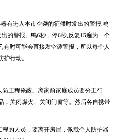
兵器有进入本市空袭的征候时发出的警报
.
鸣
发出的警报。鸣
6
秒，停
6
秒
,
反复
15
遍为一个
下
,
有时可能会直接发空袭警报，所以每个人
防护行动。
人防工程掩蔽。离家前家庭成员要分工行
品，关闭煤火、关闭门窗等。然后各自携带
工程的人员，要离开房屋，佩载个人防护器