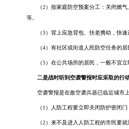
（
2
）按家庭防空预案分工：关闭燃气
等。
（
3
）背上应急背包、扶老携幼，快速
（
4
）有社区或街道人民防空任务的居
（
5
）在公共场所的居民，一般不宜立
二是战时听到空袭警报时应采取的行
空袭警报是在敌空袭兵器已临近城市
（
1
）人防工程要立即关闭防护密闭门
（
2
）来不及进入人防工程的市民要就