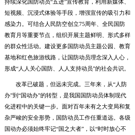
持续深化国防动员
“
五进
”
宣传教育，利用新媒体、
短视频、沉浸式体验等手段，增强宣传的吸引力和
感染力。可结合人民防空创立
75
周年、全民国防
教育月等重要节点，组织开展主题鲜明、形式多样
的群众性活动。建设更多国防动员主题公园、教育
基地和红色旅游线路，让国防动员理念深入人心，
形成
“
人人关心国防、人人支持动员
”
的社会共识。
改革已破题，但远未完成。三年来，从
“
人防
办
”
到
“
国动办
”
的转型，是我国国防动员体制现代
化进程中的关键一步。面对百年未有之大变局和复
杂严峻的安全形势，国防动员工作任重道远。各级
国动办必须始终牢记
“
国之大者
”
，以
“
时时放心不