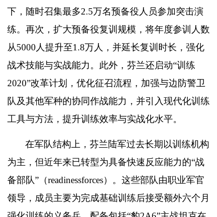
下，随时召集最多
2.5
万名预备役人员参加突击演
练。再次，扩大预备役复训规模，将年度参训人数
从
5000
人提升至
1.8
万人，并延长复训时长，强化
战术技能与实战能力。此外，芬兰还启动
“
训练
2020”
改革计划，优化征召流程，加强与边防警卫
队及其他军种的协同作战能力，并引入现代化训练
工具与方法，提升训练效率与实战化水平。
在军队结构上，芬兰陆军过去长期以训练机构
为主，但近年来已转型为具备快速反应能力的
“
战
备部队
”
（
readinessforces
）。这些部队由职业军官
领导，成员主要为完成基础训练后接受额外六个月
强化训练的义务兵，配备包括
“
豹
2A6”
主战坦克在