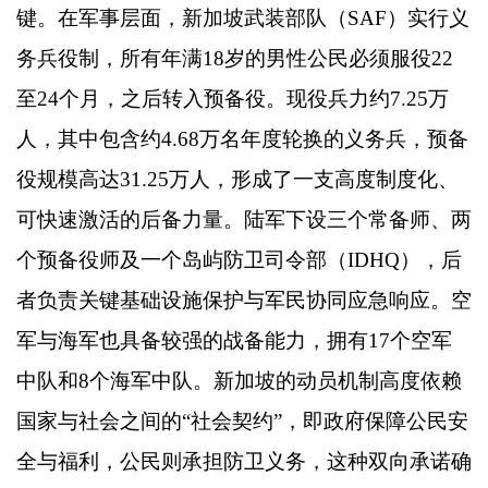
键。在军事层面，新加坡武装部队（
SAF
）实行义
务兵役制，所有年满
18
岁的男性公民必须服役
22
至
24
个月，之后转入预备役。现役兵力约
7.25
万
人，其中包含约
4.68
万名年度轮换的义务兵，预备
役规模高达
31.25
万人，形成了一支高度制度化、
可快速激活的后备力量。陆军下设三个常备师、两
个预备役师及一个岛屿防卫司令部（
IDHQ
），后
者负责关键基础设施保护与军民协同应急响应。空
军与海军也具备较强的战备能力，拥有
17
个空军
中队和
8
个海军中队。新加坡的动员机制高度依赖
国家与社会之间的
“
社会契约
”
，即政府保障公民安
全与福利，公民则承担防卫义务，这种双向承诺确