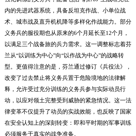
内的先进武器系统，具备反坦克作战、小单位战
术、城市战及直升机机降等多样化作战能力。部分
义务兵的服役期也从原来的
6
个月延长至
12
个月，
以满足三个战备旅的兵力需求。这一调整标志着芬
兰从
“
以训练为中心
”
向
“
以作战为中心
”
的战略转
型。更值得注意的是，芬兰通过修订《兵役法》，
改变了过去禁止将义务兵置于危险境地的法律解
释，允许受过充分训练的义务兵参与实际动员行
动，以应对领土完整受到威胁的紧急情况。这一法
律变革不仅提升了动员的实战效能，也反映了国家
在安全认知上的深刻转变：即和平时期的军事训练
必须服务于真实的战争准备。