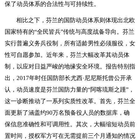
保了动员体系的合法性与可持续性。
相比之下，芬兰的国防动员体系则体现出北欧
国家特有的
“
全民皆兵
”
传统与高度战备导向。芬兰
实行普遍义务兵役制，所有适龄男性必须服役，女
性可自愿参加。近年来，芬兰大幅改革其动员体
制，以应对日益严峻的地缘安全环境。报告特别指
出，
2017
年时任国防部长尤西
·
尼尼斯托曾公开承
认，动员速度是芬兰国防力量的
“
阿喀琉斯之踵
”
，
这一诊断推动了一系列实质性改革。首先，芬兰全
面更新了涵盖约
90
万名预备役人员的数据库，确
保信息准确性和可调用性。其次，大幅缩短动员前
置时间，授权军方可在无需提前三个月通知的情况