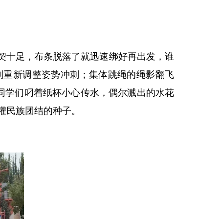
契十足，布条脱落了就迅速绑好再出发，谁
刻重新调整姿势冲刺；集体跳绳的绳影翻飞
同学们叼着纸杯小心传水，偶尔溅出的水花
灌民族团结的种子。