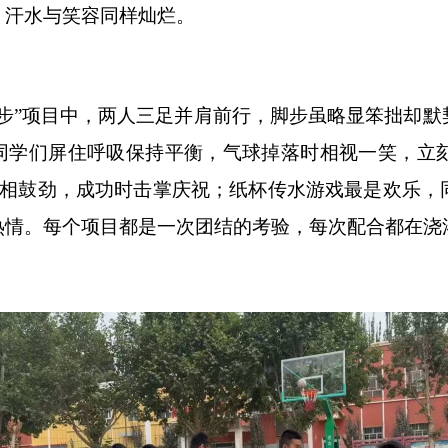
，汗水与笑容同样灿烂。
步
”
项目中，两人三足并肩前行，脚步虽略显笨拙却默
同学们屏住呼吸保持平衡，气球掉落时相视一笑，立
相鼓劲，成功时击掌庆祝；纸杯传水游戏最是欢乐，
热情。每个项目都是一次团结的考验，每次配合都在浇