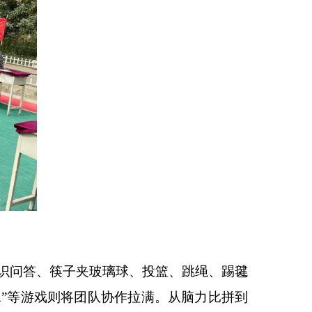
识问答、筷子夹玻璃球、投篮、跳绳、踢毽
水
”
等游戏则将团队协作拉满。从脑力比拼到