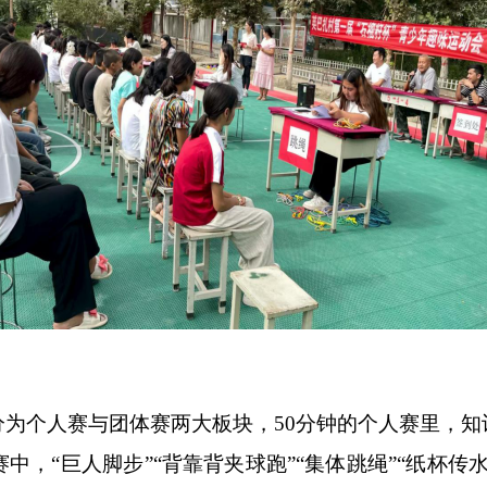
分为个人赛与团体赛两大板块，
50
分钟的个人赛里，知
赛中，
“
巨人脚步
”“
背靠背夹球跑
”“
集体跳绳
”“
纸杯传