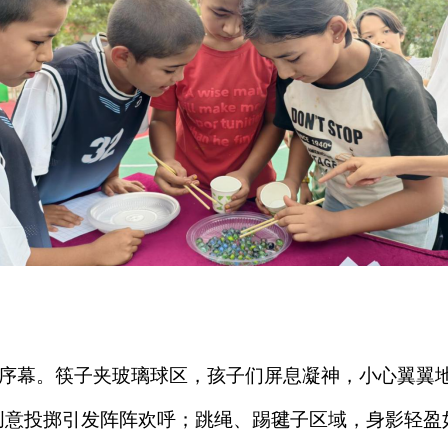
幕。筷子夹玻璃球区，孩子们屏息凝神，小心翼翼地
创意投掷引发阵阵欢呼；跳绳、踢毽子区域，身影轻盈