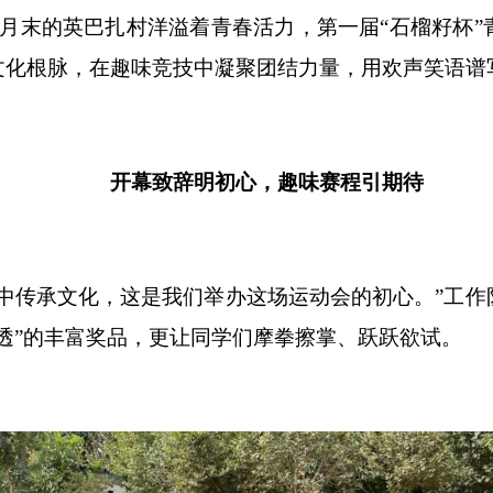
月
末
的英巴扎村洋溢着青春活力，第一届
“
石榴籽杯
”
文化根脉，在趣味竞技中凝聚团结力量，用欢声笑语谱
开幕致辞明初心，趣味赛程引期待
中传承文化，这是我们举办这场运动会的初心。
”
工作
透
”
的丰富奖品，更让同学们摩拳擦掌、跃跃欲试。