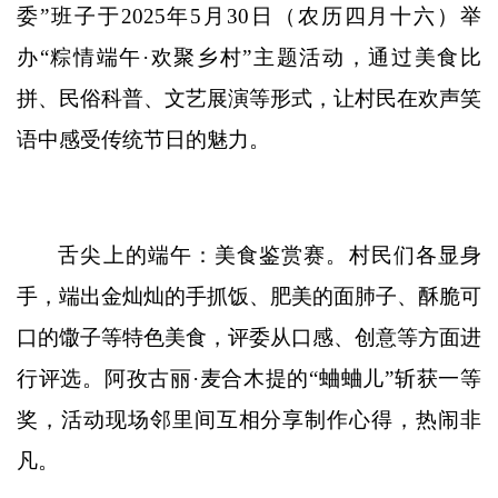
委”班子
于
2025
年
5
月
30
日（农历四月十六）举
办
“
粽情端午
·
欢聚乡村
”
主题活动，通过美食比
拼、民俗科普、文艺展演等形式，让村民在欢声笑
语中感受传统节日的魅力。
舌尖上的端午：美食鉴赏赛
。
村民们各显身
手，端出
金灿灿的手抓饭、肥美的面肺子、酥脆可
口的馓子
等特色美食，评委从口感、创意
等
方面
进
行评选
。
阿孜古丽
·麦合木提
的
“
蛐蛐儿
”
斩获一等
奖，
活动
现场邻里间互相分享制作心得，热闹非
凡
。