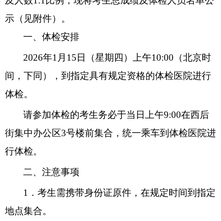
及人数
1:1
比例，现将考生总成绩及体检人员名单公
示
（见附件）。
一
、体检安排
202
6
年
1
月
15
日（星期
四
）上午
10:00
（北京时
间，下同），到指定具有规定资格的体检医院进行
体检。
请参加体检的考生务必于当日上午
9:
0
0
在
西后
街集中办公区
3
号楼前
集合，统一乘车到体检医院进
行体检。
二
、注意事项
1
．考生需携带身份证原件，在规定时间到指定
地点集合。