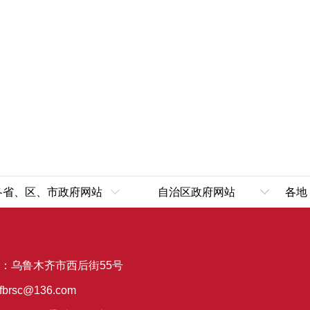
各省、区、市政府网站
自治区政府网站
各地
北京
政府组成部门
天津
政府直属机构
：乌鲁木齐市西后街55号
河北
政府其他机构
山西
rfbrsc@136.com