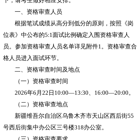
下，请考生做好相应安排。
一、资格审查人员
根据笔试成绩从高分到低分的原则，按照
《岗
位表》中公布的
5:1
面试
比例确定入围资格审查人
员。参加资格审查人员名单详见附件
1
。资格审查合
格人员进入面试环节。
二、资格审查时间及地点
（一）资格审查时间
202
6
年
6
月
22
日
10:00
—
13:
3
0
、
1
6
:
0
0
—
20
:
0
0
。
（二）资格审查地点
新疆维吾尔自治区乌鲁木齐市天山区西后街
55
号
西后街
集中办公区三号楼
31
8
办公室
。
（三）资格审查要求